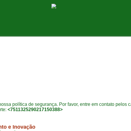
nossa política de segurança. Por favor, entre em contato pelos
rte:
<7511325290217150388>
nto e Inovação