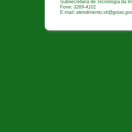
Subsecretaria de Tecnologia da I
Fone:
3269-4101
E-mail:
atendimento.sti@goias.gov