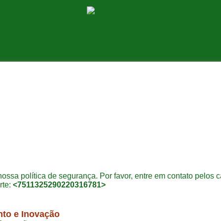
nossa política de segurança. Por favor, entre em contato pelos
rte:
<7511325290220316781>
nto e Inovação