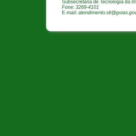
Subsecretaria de Tecnologia da I
Fone:
3269-4101
E-mail:
atendimento.sti@goias.gov